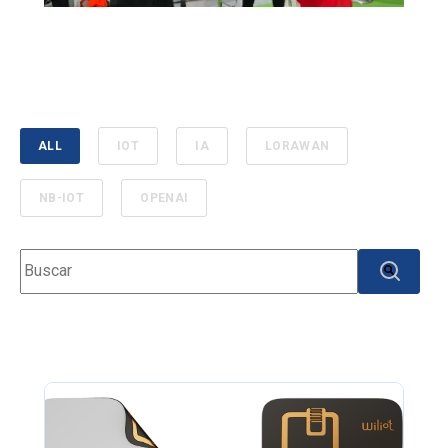
ALL
IOT
IA
LORAWAN
NB-IOT
OPENAI
Esto es un campo de búsqueda con una función de texto predicti
No hay sugerencias porque el campo de búsqueda e