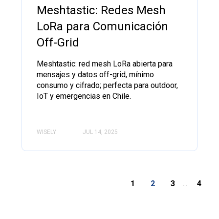
Meshtastic: Redes Mesh
LoRa para Comunicación
Off-Grid
Meshtastic: red mesh LoRa abierta para
mensajes y datos off-grid, mínimo
consumo y cifrado; perfecta para outdoor,
IoT y emergencias en Chile.
WISELY
JUL 14, 2025
1
2
3
...
4