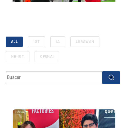
ALL
IOT
IA
LORAWAN
NB-IOT
OPENAI
Esto es un campo de búsqueda con una función de texto predicti
No hay sugerencias porque el campo de búsqueda e