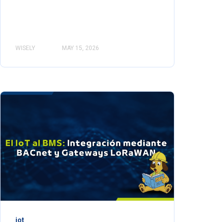
WISELY
MAY 15, 2026
iot