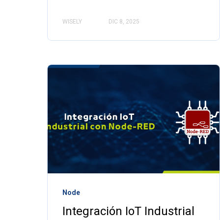
WISELY
DIC 8, 2025
Node
Integración IoT Industrial