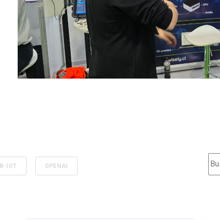
Est
B-IOT
OPENAI