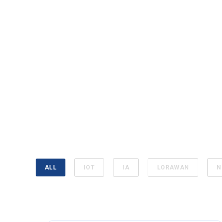
ALL
IOT
IA
LORAWAN
N