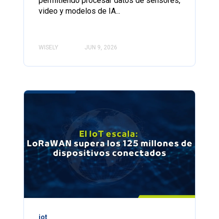
permitiendo procesar datos de sensores,
video y modelos de IA...
WISELY
JUN 9, 2026
iot