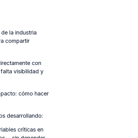
de la industria
ra compartir
directamente con
alta visibilidad y
mpacto: cómo hacer
os desarrollando:
iables críticas en
pos— sin depender