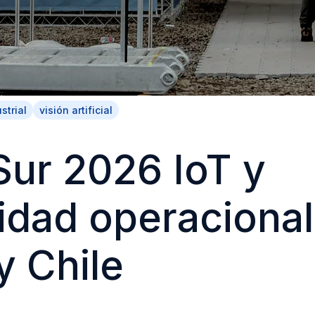
strial
visión artificial
ur 2026 IoT y
lidad operacional
y Chile