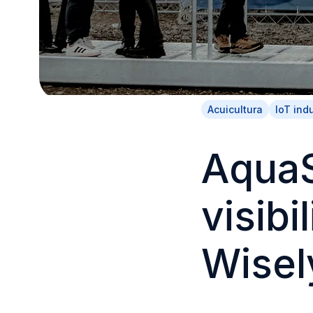
Acuicultura
IoT indu
AquaS
visibi
Wisel