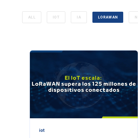
ALL
IOT
IA
LORAWAN
N
iot