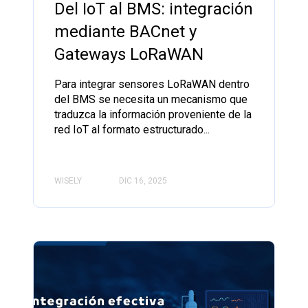
Del IoT al BMS: integración
mediante BACnet y
Gateways LoRaWAN
Para integrar sensores LoRaWAN dentro
del BMS se necesita un mecanismo que
traduzca la información proveniente de la
red IoT al formato estructurado...
WISELY
DIC 16, 2025