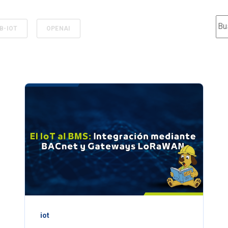
Est
B-IOT
OPENAI
iot