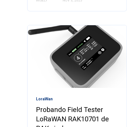
WISELY
NOV 3, 2025
LoraWan
Probando Field Tester
LoRaWAN RAK10701 de