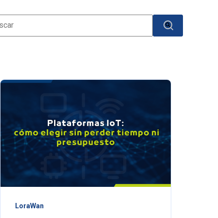
o es un campo de búsqueda con una función de texto predictivo.
No hay sugerencias porque el campo de búsqueda está v
LoraWan