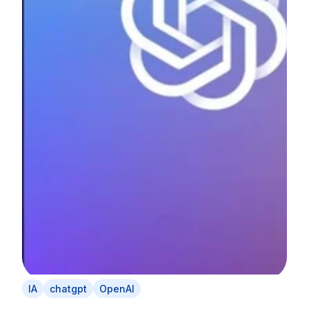
o
IA
chatgpt
OpenAI